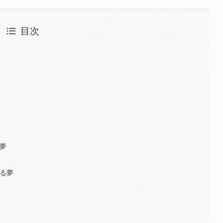
目次
夢
る夢