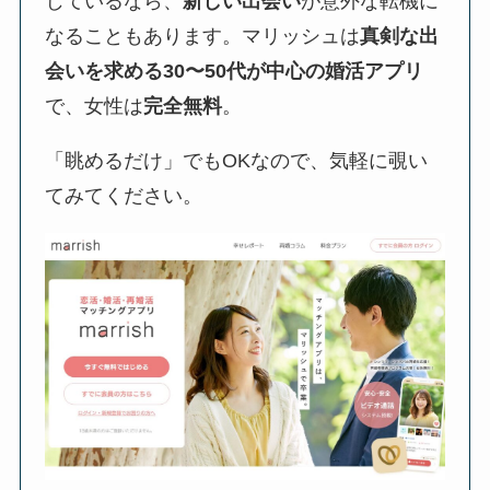
じているなら、
新しい出会い
が意外な転機に
なることもあります。マリッシュは
真剣な出
会いを求める30〜50代が中心の婚活アプリ
で、女性は
完全無料
。
「眺めるだけ」でもOKなので、気軽に覗い
てみてください。