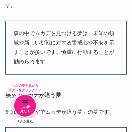
す。
森の中でムカデを見つける夢は、未知の領
域や新しい挑戦に対する警戒心や不安を示
すことが多いです。慎重に行動することが
勧められます。
╲この夢を見たら
ボタンをクリック！／
寝室でムカデが這う夢
💤
この夢
5つ目は「寝室でムカデが這う夢」の夢です。
見た！
1
人が見た